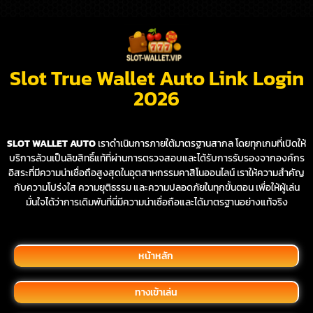
Slot True Wallet Auto Link Login
2026
SLOT WALLET AUTO
เราดำเนินการภายใต้มาตรฐานสากล โดยทุกเกมที่เปิดให้
บริการล้วนเป็นลิขสิทธิ์แท้ที่ผ่านการตรวจสอบและได้รับการรับรองจากองค์กร
อิสระที่มีความน่าเชื่อถือสูงสุดในอุตสาหกรรมคาสิโนออนไลน์ เราให้ความสำคัญ
กับความโปร่งใส ความยุติธรรม และความปลอดภัยในทุกขั้นตอน เพื่อให้ผู้เล่น
มั่นใจได้ว่าการเดิมพันที่นี่มีความน่าเชื่อถือและได้มาตรฐานอย่างแท้จริง
หน้าหลัก
ทางเข้าเล่น