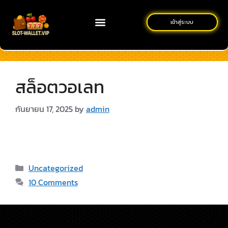
เข้าสู่ระบบ
สล็อตวอเลท
กันยายน 17, 2025
by
admin
สล็อตวอเลท ฝากวอลเล็ต ถอนวอเลต ไม่มีขั้นต่ำ ระบบออโต้
Uncategorized
10 Comments